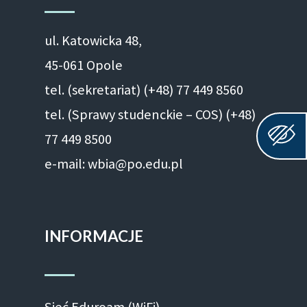
ul. Ka­to­wic­ka 48,
45-061 Opole
tel. (sekretariat) (+48)
77 449 8560
tel. (Sprawy studenckie – COS) (+48)
77 449 8500
e-mail: wbia@po.edu.pl
INFORMACJE
Sieć Eduroam (WiFi)