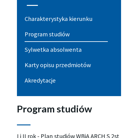
Charakterystyka kierunku
Program studiów
Sylwetka absolwenta
Karty opisu przedmiotów
Akredytacje
Program studiów
I i II rok - Plan studiów WBiA ARCH S 2st