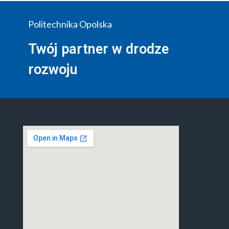
Politechnika Opolska
Twój partner w drodze
rozwoju