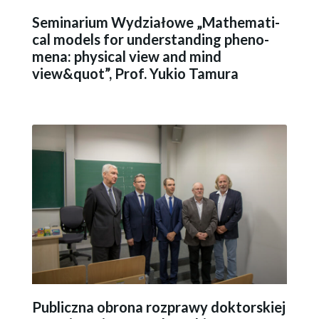
Seminarium Wydziałowe „Ma­the­ma­ti­
cal mo­dels for un­der­stan­ding phe­no­
me­na: phy­si­cal view and mind
view&quot”, Prof. Yukio Ta­mu­ra
Publiczna obrona rozprawy doktorskiej