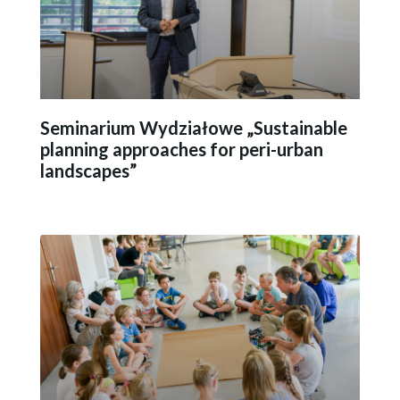
Seminarium Wydziałowe „Su­sta­ina­ble
plan­ning ap­pro­aches for peri-urban
land­sca­pes”