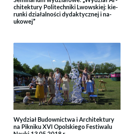
chi­tek­tu­ry Po­li­tech­ni­ki Lwow­skiej: kie­
run­ki dzia­łal­no­ści dy­dak­tycz­nej i na­
uko­wej”
Wydział Budownictwa i Architektury
na Pikniku XVI Opolskiego Festiwalu
Nauki 13.05.2018 r.