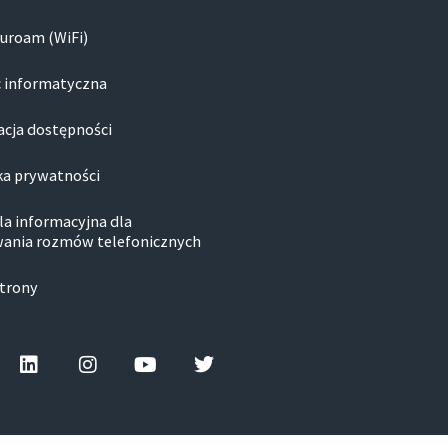
duroam (WiFi)
 informatyczna
acja dostępności
ka prywatności
la informacyjna dla
ania rozmów telefonicznych
trony
ebook-
Linkedin
Instagram
Youtube
Twitter