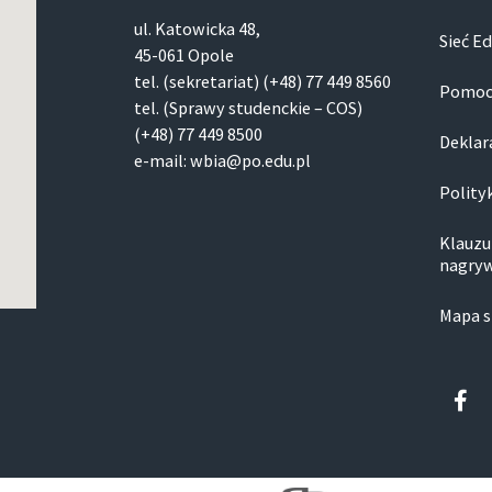
ul. Ka­to­wic­ka 48,
Sieć E
45-061 Opole
tel. (sekretariat) (+48)
77 449 8560
Pomoc
tel. (Sprawy studenckie – COS)
(+48)
77 449 8500
Deklar
e-mail: wbia@po.edu.pl
Polity
Klauzu
nagryw
Mapa s
Fac
f