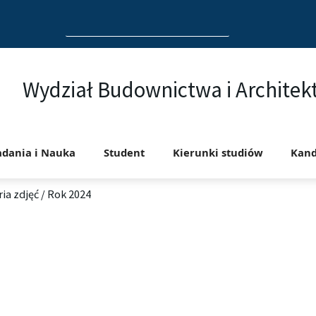
Search
for:
Wydział Budownictwa i Architek
adania i Nauka
Student
Kierunki studiów
Kand
ria zdjęć
/
Rok 2024