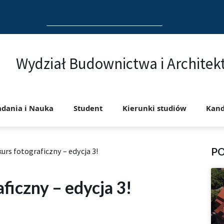
Search
for:
Wydział Budownictwa i Architek
adania i Nauka
Student
Kierunki studiów
Kand
P
urs fotograficzny – edycja 3!
ficzny – edycja 3!