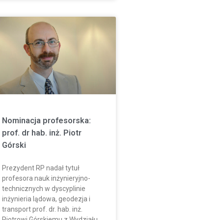
Nominacja profesorska:
prof. dr hab. inż. Piotr
Górski
Prezydent RP nadał tytuł
profesora nauk inżynieryjno-
technicznych w dyscyplinie
inżynieria lądowa, geodezja i
transport prof. dr. hab. inż.
Piotrowi Górskiemu z Wydziału