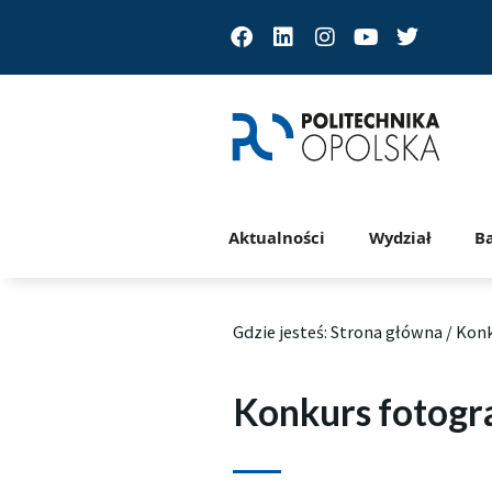
Facebook
Linkedin
Instagram
Youtube
Twitter
Aktualności
Wydział
B
Gdzie jesteś:
Strona główna
/
Konk
Konkurs fotogra