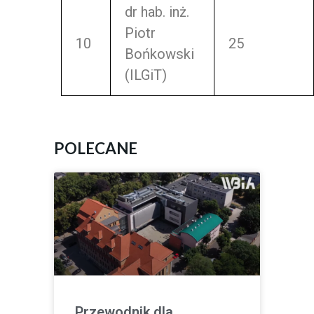
dr hab. inż.
Piotr
10
25
Bońkowski
(ILGiT)
POLECANE
Przewodnik dla