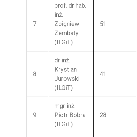
prof. dr hab.
inż.
7
Zbigniew
51
Zembaty
(ILGiT)
dr inż.
Krystian
8
41
Jurowski
(ILGiT)
mgr inż.
9
Piotr Bobra
28
(ILGiT)