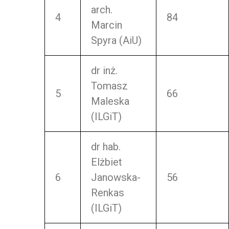
arch.
4
84
Marcin
Spyra (AiU)
dr inż.
Tomasz
5
66
Maleska
(ILGiT)
dr hab.
Elżbiet
6
Janowska-
56
Renkas
(ILGiT)