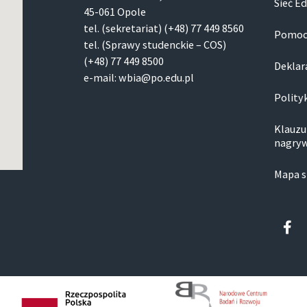
Sieć E
st. II-go stopnia (mgr)
KS-207
45-061 Opole
1 rok, sem.2, architektura, st.
KS-3-3a
tel. (sekretariat) (+48)
77 449 8560
Pomoc
I-go stopnia (inż.)
KS-302
tel. (Sprawy studenckie – COS)
1 rok, sem.2, architektura, st.
(+48)
77 449 8500
KS-303
Deklar
I-go stopnia (inż.)
e-mail: wbia@po.edu.pl
KS-304
1 rok, sem.2, budownictwo
Polity
KS-305
- budownictwo drogowe, nst.
KS-4-4a
II-go stopnia (mgr)
Klauzu
KLB-002
1 rok, sem.2, budownictwo
nagryw
KLB-004
- inżynieria materiałów
konstrukcyjno-budowlanych, st.
KLB-006
Mapa s
II-go stopnia (mgr)
KLB-007
1 rok, sem.2, budownictwo
KLB-A
Fac
- inżynieria mostowo-drogowa,
f
KLB-B
nst. II-go stopnia (mgr)
KLB-Hala
1 rok, sem.2, budownictwo
Oza-001-P
- konstrukcje budowlane i
Oza-006
inżynierskie, nst. II-go stopnia
Oza-011
(mgr)