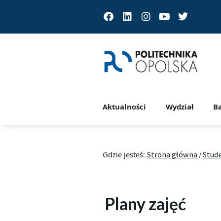
Facebook
Linkedin
Instagram
Youtube
Twitter
Aktualności
Wydział
B
Gdzie jesteś:
Strona główna
Stud
/
Plany zajęć