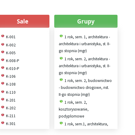
Sale
Grupy
K-001
1 rok, sem. 1, architektura -
architektura i urbanistyka, st. II-
K-002
go stopnia (mgr)
K-005
1 rok, sem. 2, architektura -
K-008-P
architektura i urbanistyka, st. II-
K-010-P
go stopnia (mgr)
K-106
1 rok, sem. 2, budownictwo
K-108
- budownictwo drogowe, nst.
K-110
II-go stopnia (mgr)
K-201
1 rok, sem. 2,
K-202
kosztorysowanie,
K-211
podyplomowe
K-301
1 rok, sem.1, architektura,
architektura i urbanistyka, st. II-
K-303a