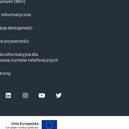
duroam (WiFi)
 informatyczna
acja dostępności
ka prywatności
la informacyjna dla
ania rozmów telefonicznych
trony
ebook-
Linkedin
Instagram
Youtube
Twitter