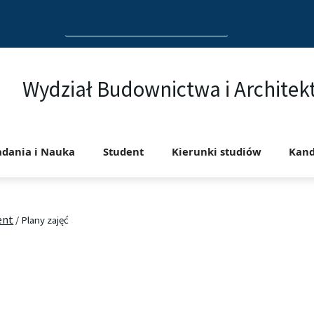
Search
for:
Wydział Budownictwa i Architek
adania i Nauka
Student
Kierunki studiów
Kand
ent
/
Plany zajęć