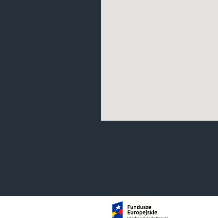
KOKOCIŃSKA-PAKIET
Elżbieta
KOKOT Seweryn
KOŁODZIEJ Andrzej
KOWALCZYK-ŁAKOMSKA
Betina
KRAC Robert
KUCHARCZYK Andrzej
KUPINA Mariusz
KUŚ Juliusz
LINDA Svitlana
MALESKA Tomasz
MARYNOWICZ Andrzej
MATUSZEK-CHMUROWSKA
Aneta
MIKOŁAJÓW Mateusz
MORDAK Arkadiusz
NALEPKA Marek