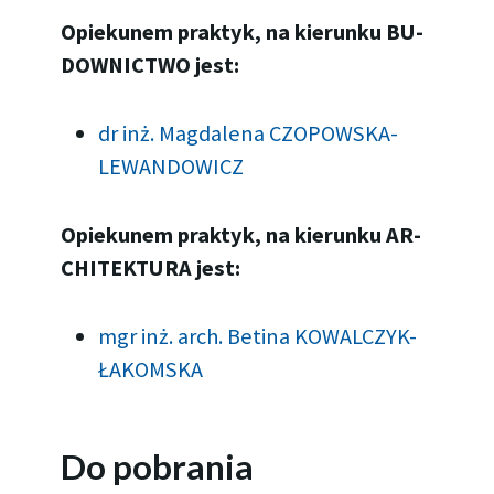
Opie­ku­nem prak­tyk, na kie­run­ku BU­
DOW­NIC­TWO jest:
dr inż. Magdalena CZOPOWSKA-
LEWANDOWICZ
Opie­ku­nem prak­tyk, na kie­run­ku AR­
CHI­TEK­TU­RA jest:
mgr inż. arch. Betina KOWALCZYK-
ŁAKOMSKA
Do pobrania