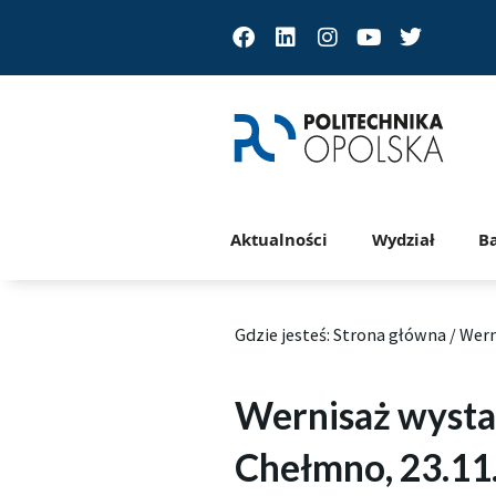
Facebook
Linkedin
Instagram
Youtube
Twitter
Aktualności
Wydział
B
Gdzie jesteś:
Strona główna
/
Wern
Wernisaż wysta
Chełmno, 23.11