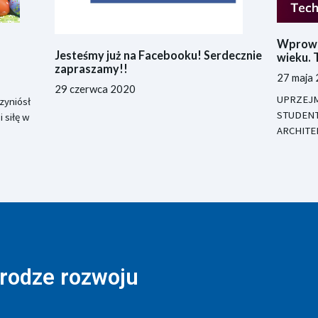
Wprowa
Jesteśmy już na Facebooku! Serdecznie
wieku. 
zapraszamy!!
27 maja
29 czerwca 2020
UPRZEJM
zyniósł
STUDEN
 siłę w
ARCHITE
drodze rozwoju