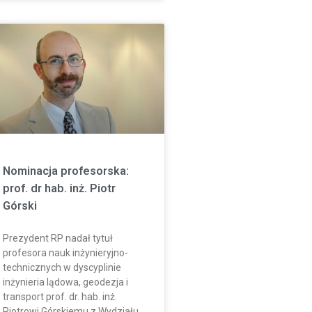
Nominacja profesorska:
prof. dr hab. inż. Piotr
Górski
Prezydent RP nadał tytuł
profesora nauk inżynieryjno-
technicznych w dyscyplinie
inżynieria lądowa, geodezja i
transport prof. dr. hab. inż.
Piotrowi Górskiemu z Wydziału