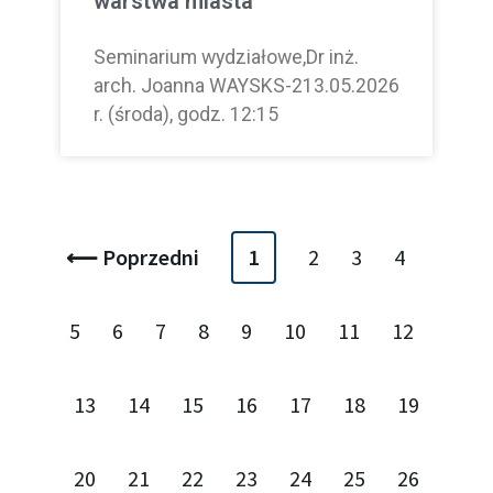
warstwa miasta
Seminarium wydziałowe,Dr inż.
arch. Joanna WAYSKS-213.05.2026
r. (środa), godz. 12:15
⟵ Poprzedni
1
2
3
4
5
6
7
8
9
10
11
12
13
14
15
16
17
18
19
20
21
22
23
24
25
26