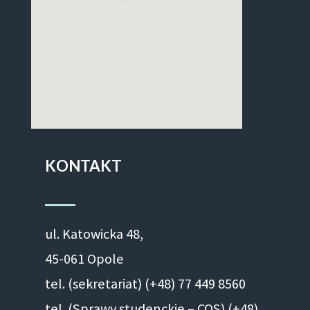
KONTAKT
ul. Ka­to­wic­ka 48,
45-061 Opole
tel. (sekretariat) (+48)
77 449 8560
tel. (Sprawy studenckie – COS) (+48)