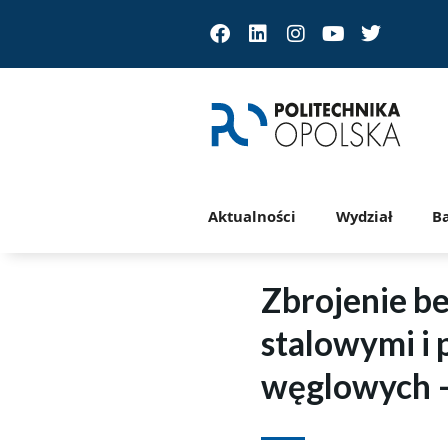
Facebook
Linkedin
Instagram
Youtube
Twitter
Aktualności
Wydział
B
Zbrojenie b
stalowymi i 
węglowych –