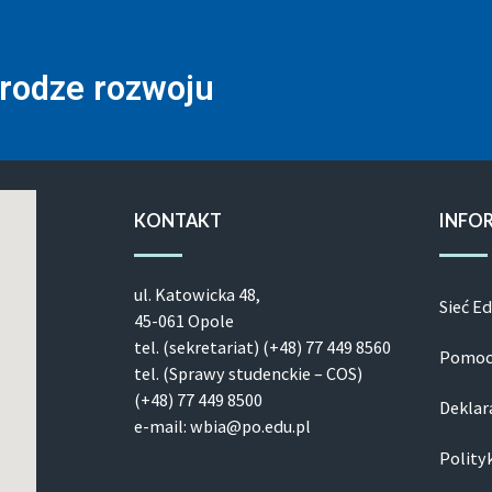
drodze rozwoju
KONTAKT
INFO
ul. Ka­to­wic­ka 48,
Sieć E
45-061 Opole
tel. (sekretariat) (+48)
77 449 8560
Pomoc
tel. (Sprawy studenckie – COS)
(+48)
77 449 8500
Deklar
e-mail: wbia@po.edu.pl
Polity