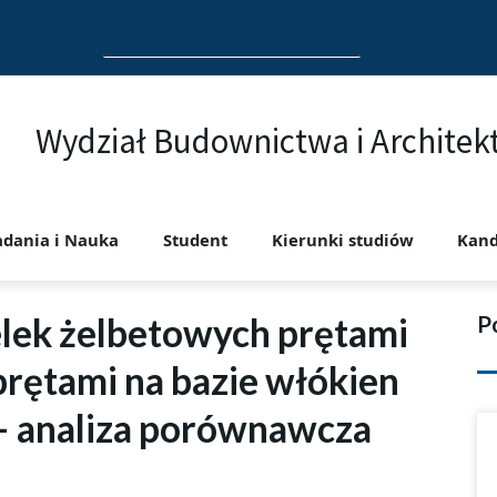
Search
for:
Wydział Budownictwa i Architek
adania i Nauka
Student
Kierunki studiów
Kand
elek żelbetowych prętami
P
prętami na bazie włókien
 analiza porównawcza