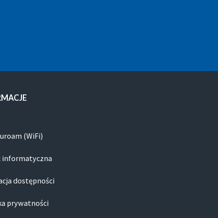
RMACJE
duroam (WiFi)
 informatyczna
acja dostępności
ka prywatności