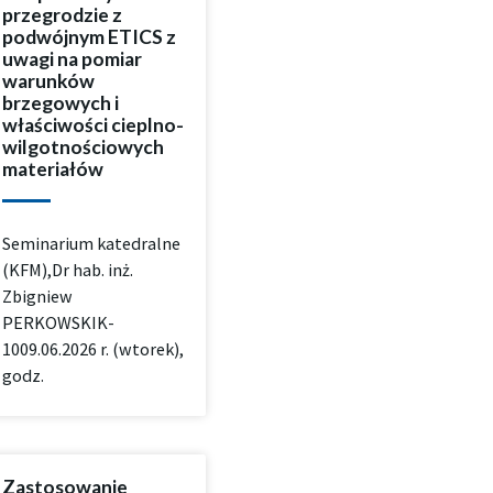
przegrodzie z
podwójnym ETICS z
uwagi na pomiar
warunków
brzegowych i
właściwości cieplno-
wilgotnościowych
materiałów
Seminarium katedralne
(KFM),Dr hab. inż.
Zbigniew
PERKOWSKIK-
1009.06.2026 r. (wtorek),
godz.
Zastosowanie