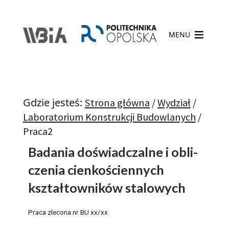
MENU
Gdzie jesteś:
Strona główna
/
Wydział
/
La­bo­ra­to­rium Kon­struk­cji Bu­dow­la­nych
/
Praca2
Ba­da­nia do­świad­czal­ne i ob­li­
cze­nia cien­ko­ścien­nych
kształ­tow­ni­ków sta­lo­wych
Praca zle­co­na nr BU xx/xx