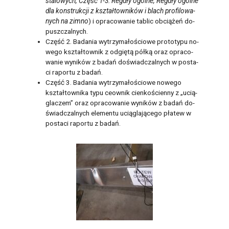
sta­lo­wych, Część 1-3: Re­gu­ły ogól­ne, Re­gu­ły ogól­ne
dla kon­struk­cji z kształ­tow­ni­ków i blach pro­fi­lo­wa­
nych na zimno
) i opra­co­wa­nie ta­blic ob­cią­żeń do­
pusz­czal­nych.
Część 2. Ba­da­nia wy­trzy­ma­ło­ścio­we pro­to­ty­pu no­
we­go kształ­tow­nik z od­gię­tą półką oraz opra­co­
wa­nie wy­ni­ków z badań do­świad­czal­nych w po­sta­
ci ra­por­tu z badań.
Część 3. Ba­da­nia wy­trzy­ma­ło­ścio­we no­we­go
kształ­tow­ni­ka typu ce­ow­nik cien­ko­ścien­ny z „ucią­
gla­czem” oraz opra­co­wa­nie wy­ni­ków z badań do­
świad­czal­nych ele­men­tu ucią­gla­ją­ce­go pła­tew w
po­sta­ci ra­por­tu z badań.