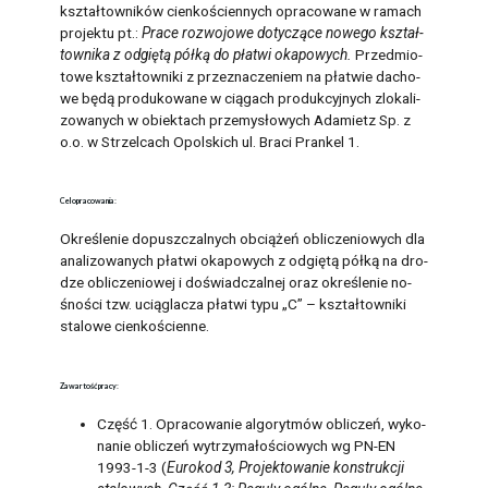
kształ­tow­ni­ków cien­ko­ścien­nych opra­co­wa­ne w ra­mach
pro­jek­tu pt.:
Prace roz­wo­jo­we do­ty­czą­ce no­we­go kształ­
tow­ni­ka z od­gię­tą półką do pła­twi oka­po­wych.
Przed­mio­
to­we kształ­tow­ni­ki z prze­zna­cze­niem na pła­twie da­cho­
we będą pro­du­ko­wa­ne w cią­gach pro­duk­cyj­nych zlo­ka­li­
zo­wa­nych w obiek­tach prze­my­sło­wych Ada­mietz Sp. z
o.o. w Strzel­cach Opol­skich ul. Braci Pran­kel 1.
Cel opra­co­wa­nia:
Okre­śle­nie do­pusz­czal­nych ob­cią­żeń ob­li­cze­nio­wych dla
ana­li­zo­wa­nych pła­twi oka­po­wych z od­gię­tą półką na dro­
dze ob­li­cze­nio­wej i do­świad­czal­nej oraz okre­śle­nie no­
śno­ści tzw. ucią­gla­cza pła­twi typu „C” – kształ­tow­ni­ki
sta­lo­we cien­ko­ścien­ne.
Za­war­tość pracy:
Część 1. Opra­co­wa­nie al­go­ryt­mów ob­li­czeń, wy­ko­
na­nie ob­li­czeń wy­trzy­ma­ło­ścio­wych wg PN-EN
1993-1-3 (
Eu­ro­kod 3, Pro­jek­to­wa­nie kon­struk­cji