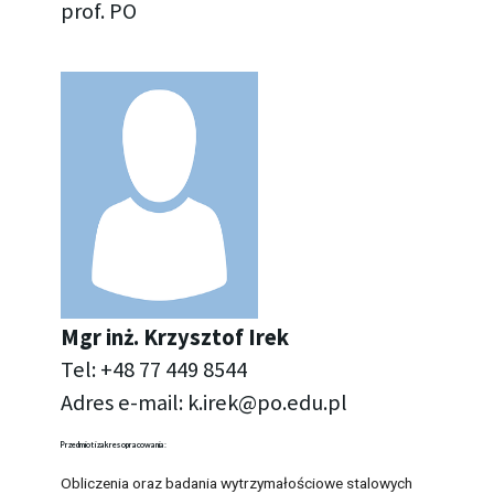
prof. PO
Mgr inż. Krzysz­tof Irek
Tel: +48 77 449 8544
Adres e-mail:
k.​irek@​po.​edu.​pl
Przed­miot i za­kres opra­co­wa­nia:
Ob­li­cze­nia oraz ba­da­nia wy­trzy­ma­ło­ścio­we sta­lo­wych