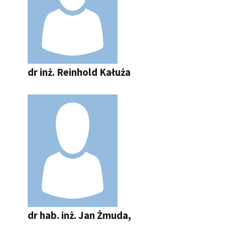
dr inż. Re­in­hold Ka­łu­ża
dr hab. inż. Jan Żmuda,