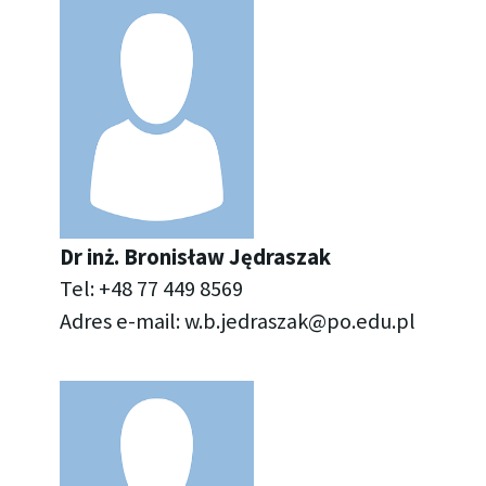
Dr inż. Bro­ni­sław Ję­dra­szak
Tel: +48 77 449 8569
Adres e-mail:
w.​b.​jedraszak@​po.​edu.​pl