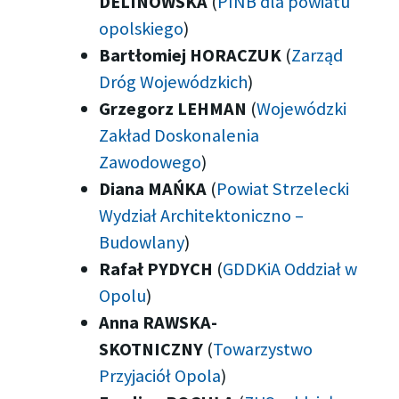
DELINOWSKA
(
PINB dla powiatu
opolskiego
)
Bartłomiej HORACZUK
(
Zarząd
Dróg Wojewódzkich
)
Grzegorz LEHMAN
(
Wojewódzki
Zakład Doskonalenia
Zawodowego
)
Diana MAŃKA
(
Powiat Strzelecki
Wydział Architektoniczno –
Budowlany
)
Rafał PYDYCH
(
GDDKiA Oddział w
Opolu
)
Anna RAWSKA-
SKOTNICZNY
(
Towarzystwo
Przyjaciół Opola
)