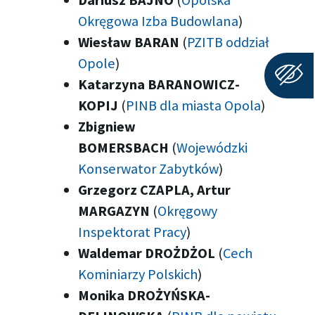
Dariusz BAJNO
(
Opolska
Okręgowa Izba Budowlana
)
Wiesław BARAN
(
PZITB oddział
Opole
)
Katarzyna BARANOWICZ-
KOPIJ
(
PINB dla miasta Opola
)
Zbigniew
BOMERSBACH
(
Wojewódzki
Konserwator Zabytków
)
Grzegorz CZAPLA, Artur
MARGAZYN
(
Okręgowy
Inspektorat Pracy
)
Waldemar DROŻDŻOL
(
Cech
Kominiarzy Polskich
)
Monika DROŻYŃSKA-