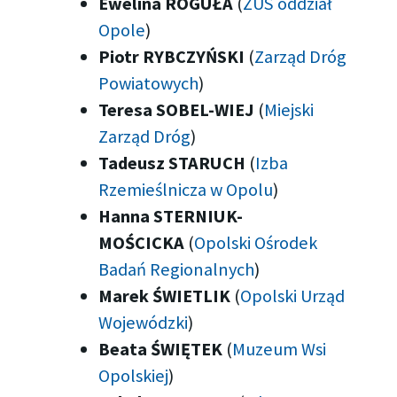
Ewelina ROGUŁA
(
ZUS oddział
Opole
)
Piotr RYBCZYŃSKI
(
Zarząd Dróg
Powiatowych
)
Teresa SOBEL-WIEJ
(
Miejski
Zarząd Dróg
)
Tadeusz STARUCH
(
Izba
Rzemieślnicza w Opolu
)
Hanna STERNIUK-
MOŚCICKA
(
Opolski Ośrodek
Badań Regionalnych
)
Marek ŚWIETLIK
(
Opolski Urząd
Wojewódzki
)
Beata ŚWIĘTEK
(
Muzeum Wsi
Opolskiej
)