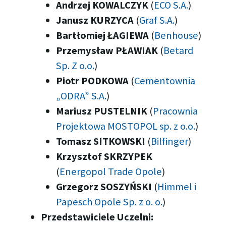
Andrzej KOWALCZYK
(
ECO S.A.
)
Janusz KURZYCA
(
Graf S.A.
)
Bartłomiej ŁAGIEWA
(
Benhouse
)
Przemysław PŁAWIAK
(
Betard
Sp. Z o.o.
)
Piotr PODKOWA
(
Cementownia
„ODRA” S.A.
)
Mariusz PUSTELNIK
(
Pracownia
Projektowa MOSTOPOL sp. z o.o.
)
Tomasz SITKOWSKI
(
Bilfinger
)
Krzysztof SKRZYPEK
(
Energopol Trade Opole
)
Grzegorz SOSZYŃSKI
(
Himmel i
Papesch Opole Sp. z o. o.
)
Przedstawiciele Uczelni: