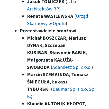
Jakub TOMICZEK
(
Izba
Architektów RP
)
Renata WASILEWSKA
(
Urząd
Skarbowy w Opolu
)
Przedstawiciele branżowi:
Michał BOSZCZAR, Mariusz
DYNAK, Szczepan
KUSIBAB, Sławomir BABIK,
Małgorzata KAŁUŻA-
SWOBODA
(
Adamietz Sp. Z o.o.
)
Marcin SZEMAINDA, Tomasz
ŚNIEGUŁA, Łukasz
TYBURSKI
(
Baumar Sp. z o.o. Sp.
K.
)
Klaudia ANTONIK-KŁOPOT,