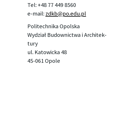
Tel: +48 77 449 8560
e-mail:
zdkb@​po.​edu.​pl
Politechnika Opolska
Wy­dział Bu­dow­nic­twa i Ar­chi­tek­
tu­ry
ul. Ka­to­wic­ka 48
45-061 Opole